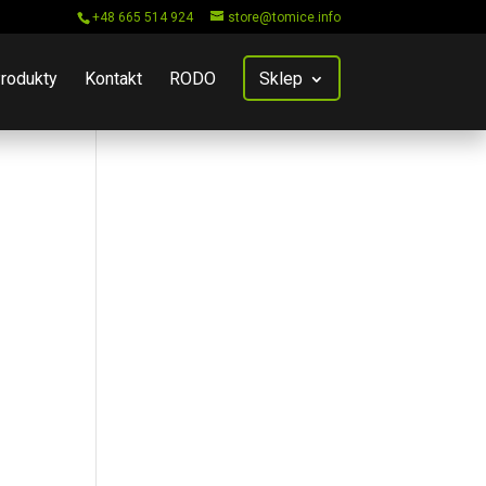
+48 665 514 924
store@tomice.info
rodukty
Kontakt
RODO
Sklep