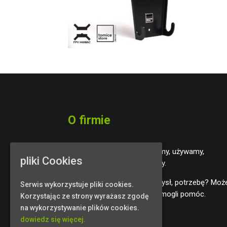
O firmie
Projektujemy, używamy,
pliki Cookies
wymyślamy.
Masz pomysł, potrzebę? Moż
Serwis wykorzystuje pliki cookies.
będziemy mogli pomóc.
Korzystając ze strony wyrażasz zgodę
na wykorzystywanie plików cookies.
dowiedz się więcej.