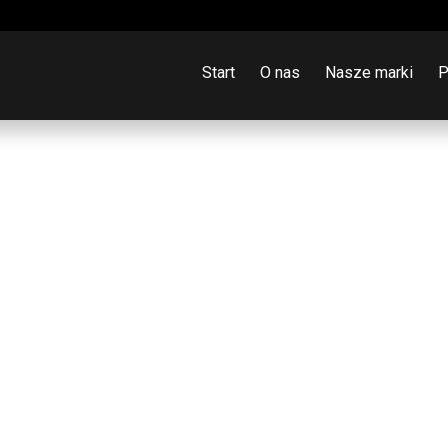
Start
O nas
Nasze marki
P