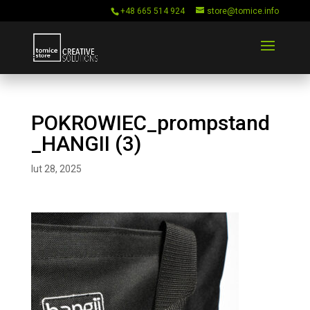
+48 665 514 924
store@tomice.info
POKROWIEC_prompstand
_HANGII (3)
lut 28, 2025